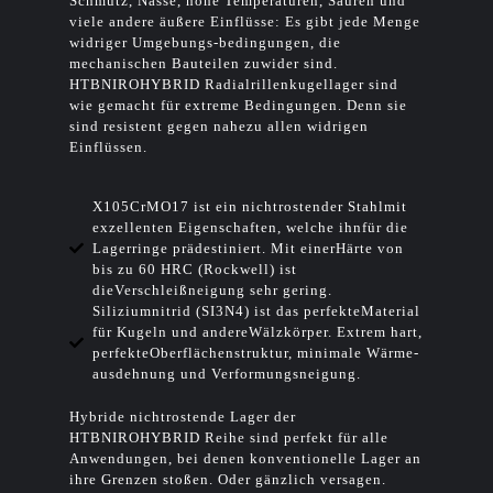
Schmutz, Nässe, hohe Temperaturen, Säuren und
viele andere äußere Einflüsse: Es gibt jede Menge
widriger Umgebungs-bedingungen, die
mechanischen Bauteilen zuwider sind.
HTBNIROHYBRID Radialrillenkugellager sind
wie gemacht für extreme Bedingungen. Denn sie
sind resistent gegen nahezu allen widrigen
Einflüssen.
X105CrMO17 ist ein nichtrostender Stahlmit
exzellenten Eigenschaften, welche ihnfür die
Lagerringe prädestiniert. Mit einerHärte von
bis zu 60 HRC (Rockwell) ist
dieVerschleißneigung sehr gering.
Siliziumnitrid (SI3N4) ist das perfekteMaterial
für Kugeln und andereWälzkörper. Extrem hart,
perfekteOberflächenstruktur, minimale Wärme-
ausdehnung und Verformungsneigung.
Hybride nichtrostende Lager der
HTBNIROHYBRID Reihe sind perfekt für alle
Anwendungen, bei denen konventionelle Lager an
ihre Grenzen stoßen. Oder gänzlich versagen.