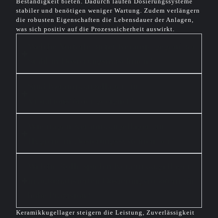
Beständigkeit bieten. Dadurch laufen Dosierungssysteme
stabiler und benötigen weniger Wartung. Zudem verlängern
die robusten Eigenschaften die Lebensdauer der Anlagen,
was sich positiv auf die Prozesssicherheit auswirkt.
Welche Vorteile bietet Keramik gegenüber
Stahl in Dosierungsmaschinen?
Sind Keramikkugellager für
Vibrationsförder geeignet?
Wie tragen Keramikkugellager zur
Hygiene in Dosierungssystemen bei?
Welche Rolle spielen Keramikkugellager
in automatisierten Dosierungsrobotern für
hohe Präzision?
Keramikkugellager steigern die Leistung, Zuverlässigkeit